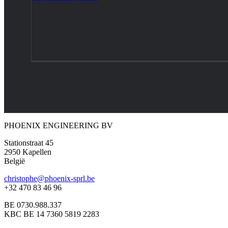
PHOENIX ENGINEERING BV
Stationstraat 45
2950 Kapellen
België
christophe@phoenix-sprl.be
+32 470 83 46 96
BE 0730.988.337
KBC BE 14 7360 5819 2283